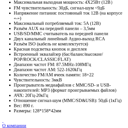
Максимальная выходная мощность: 4X25Вт (12В）
FM чувствительность: 30дБ, сигнал-шум <9дБ
Напряжение питания: постоянный ток 12В (на корпусе
«-»)
Максимальный потребляемый ток: 5A (12В)
Разъём AUX на передней панели – 3,5мм
USB/SD/MMC считыватель на передней панели
Двух канальный линейный Аудио-выход RCA
Разъём ISO (кабель не комплектуется)
Красная подсветка кнопок и дисплея
Встроенный эквалайзер (бас/баланс/высокие/
POP/ROCK/CLASSIC/FLAT)
Диапазон частот FM: 87.5MHz-108МГц
Диапазон частот AM: 522-1620kГц
Количество FM/AM ячеек памяти: 18+22
Чувствительность: 3мкВ
Проигрыватель медиафайлов с MMC/SD- и USB-
накопителей: MP3 (формат проигрываемых файлов)
АЧХ: 20Гц-20кГц
Отношение сигнал-шум (MMC/SD&USB): 50дБ (1кГц)
Вес: 890 г.
Размеры: 128*158*42мм
О компании