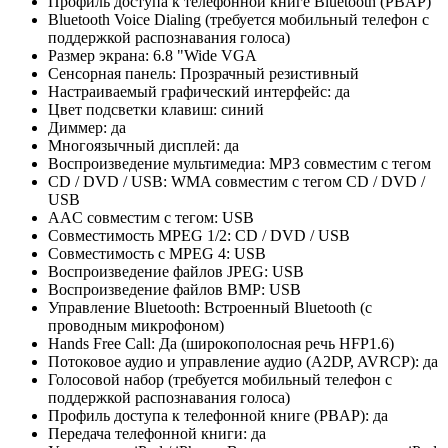
Профиль доступа к телефонной книге Bluetooth (PBAP)
Bluetooth Voice Dialing (требуется мобильный телефон с
поддержкой распознавания голоса)
Размер экрана: 6.8 "Wide VGA
Сенсорная панель: Прозрачный резистивный
Настраиваемый графический интерфейс: да
Цвет подсветки клавиш: синий
Диммер: да
Многоязычный дисплей: да
Воспроизведение мультимедиа: MP3 совместим с тегом
CD / DVD / USB: WMA совместим с тегом CD / DVD /
USB
AAC совместим с тегом: USB
Совместимость MPEG 1/2: CD / DVD / USB
Совместимость с MPEG 4: USB
Воспроизведение файлов JPEG: USB
Воспроизведение файлов BMP: USB
Управление Bluetooth: Встроенный Bluetooth (с
проводным микрофоном)
Hands Free Call: Да (широкополосная речь HFP1.6)
Потоковое аудио и управление аудио (A2DP, AVRCP): да
Голосовой набор (требуется мобильный телефон с
поддержкой распознавания голоса)
Профиль доступа к телефонной книге (PBAP): да
Передача телефонной книги: да