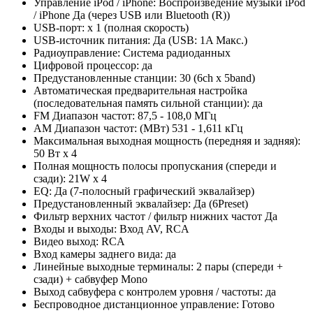
Управление iPod / iPhone: Воспроизведение музыки iPod
/ iPhone Да (через USB или Bluetooth (R))
USB-порт: x 1 (полная скорость)
USB-источник питания: Да (USB: 1A Макс.)
Радиоуправление: Cистема радиоданных
Цифровой процессор: да
Предустановленные станции: 30 (6ch x 5band)
Автоматическая предварительная настройка
(последовательная память сильной станции): да
FM Диапазон частот: 87,5 - 108,0 МГц
AM Диапазон частот: (МВт) 531 - 1,611 кГц
Максимальная выходная мощность (передняя и задняя):
50 Вт x 4
Полная мощность полосы пропускания (спереди и
сзади): 21W x 4
EQ: Да (7-полосный графический эквалайзер)
Предустановленный эквалайзер: Да (6Preset)
Фильтр верхних частот / фильтр нижних частот Да
Входы и выходы: Вход AV, RCA
Видео выход: RCA
Вход камеры заднего вида: да
Линейные выходные терминалы: 2 пары (спереди +
сзади) + сабвуфер Mono
Выход сабвуфера с контролем уровня / частоты: да
Беспроводное дистанционное управление: Готово