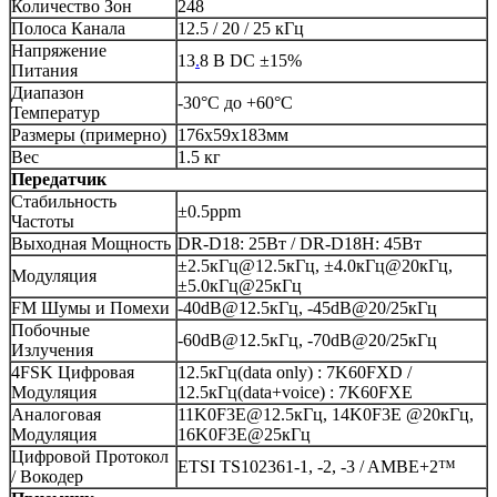
Количество Зон
248
Полоса Канала
12.5 / 20 / 25 кГц
Напряжение
13
.
8 В DC ±15%
Питания
Диапазон
-30°C до +60°C
Температур
Размеры (примерно)
176х59х183мм
Вес
1.5 кг
Передатчик
Стабильность
±0.5ppm
Частоты
Выходная Мощность
DR-D18: 25Вт / DR-D18H: 45Вт
±2.5кГц@12.5кГц, ±4.0кГц@20кГц,
Модуляция
±5.0кГц@25кГц
FM Шумы и Помехи
-40dB@12.5кГц, -45dB@20/25кГц
Побочные
-60dB@12.5кГц, -70dB@20/25кГц
Излучения
4FSK Цифровая
12.5кГц(data only) : 7K60FXD /
Модуляция
12.5кГц(data+voice) : 7K60FXE
Аналоговая
11K0F3E@12.5кГц, 14K0F3E @20кГц,
Модуляция
16K0F3E@25кГц
Цифровой Протокол
ETSI TS102361-1, -2, -3 / AMBE+2™
/ Вокодер