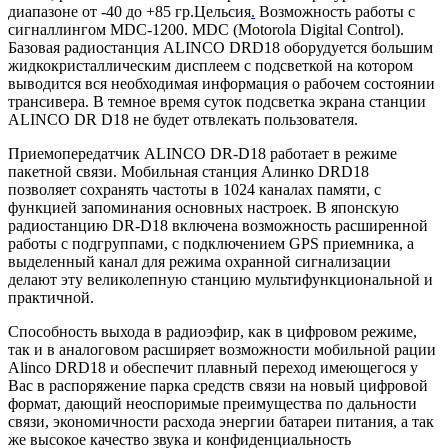
диапазоне от -40 до +85 гр.Цельсия
.
Возможность работы с
сигналлингом MDC-1200. MDC (Motorola Digital Control).
Базовая радиостанция ALINCO DRD18 оборудуется большим
жидкокристаллическим дисплеем с подсветкой на котором
выводится вся необходимая информация о рабочем состоянии
трансивера. В темное время суток подсветка экрана станции
ALINCO DR D18 не будет отвлекать пользователя.
Приемопередатчик ALINCO DR-D18 работает в режиме
пакетной связи. Мобильная станция Алинко DRD18
позволяет сохранять частоты в 1024 каналах памяти, с
функцией запоминания основных настроек. В японскую
радиостанцию DR-D18 включена возможность расширенной
работы с подгруппами, с подключением GPS приемника, а
выделенный канал для режима охранной сигнализации
делают эту великолепную станцию мультифункциональной и
практичной.
Способность выхода в радиоэфир, как в цифровом режиме,
так и в аналоговом расширяет возможности мобильной рации
Alinco DRD18 и обеспечит плавный переход имеющегося у
Вас в распоряжение парка средств связи на новый цифровой
формат, дающий неоспоримые преимущества по дальности
связи, экономичности расхода энергии батареи питания, а так
же высокое качество звука и конфиденциальность