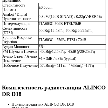
Приемник
Стабильность
±0.5ppm
Частоты
Analog / Digital
0.3μV/(12dB SINAD) / 0.22μV/BER5%
Чувствительность
Интермодуляция
TIA603C:70dB ETSI:70dB
Селективность
60dB@12.5кГц, 70dB@20/25кГц
(ETSI)
Spurious Response
TIA603C : 75dB, ETSI : 70dB
Rejection
Аудио Мощность
3Вт
FM Шумы и Помехи
-40dB@12.5кГц, -45dB@20/25кГц
Аудио Ответ / Аудио
+1~-3dB / ≤3% (typical)
Искажение
Побочное Излучение
-57dBm@<1ГГц, -47dBm@>1ГГц
Комплектность радиостанции ALINCO
DR D18
Приёмопередатчик ALINCO DR-D18