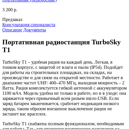
3 200 р.
Предзаказ
Консультация специалиста
Описание
Документы
Портативная радиостанция TurboSky
T1
TurboSky T1 – удобная рация на каждый день. Легкая, в
тонком корпусе, с защитой от влаги и пыли (IP54). Подойдет
для работы на строительных площадках, на складах, на
производстве и для связи на открытой местности. Работает в
диапазоне частот UHF: 400–470 МГц, выходная мощность – 2
Ватта. Рация комплектуется гибкой антенной с аккумулятором
1100 мАч. Модель удобна не только в работе, но и в уходе: она
заряжается через привычный всем разъем micro-USB. Если
заряд батареи заканчивается, сработает индикация низкого
заряда, таким образом внезапное выключение рации не
застанет вас врасплох.
TurboSky T1 снабжена полным функционалом, необходимым
для работы. Так, для отсечения посторонних разговоров на