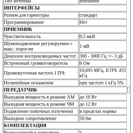
Тип антенны
Внешний
ИНТЕРФЕЙСЫ
Разъем для гарнитуры
стандарт
Программирование
Нет
ПРИЕМНИК
Чувствительность
0,5 мкВ
Шумоподавление регулируемое с
1 мВ
макс. порогом
Диапазон воспроизводимых частот
300 - 3000 Гц +/- 3 дБ
Встроенный громкоговоритель
6 Ом
10,695 МГц, II ПЧ: 455
Промежуточная частота 1 ПЧ:
кГц
Нелинейные искажения
при частоте 1 кГц 5%
ПЕРЕДАТЧИК
Выходная мощность в режиме AM
до 10 Вт
Выходная мощность в режиме ЧМ
до 12 Вт
Подавление побочных излучении
в пределах нормы
Выходное сопротивление
50 0м
КОМПЛЕКТАЦИЯ
Радиостанций в комплекте
1