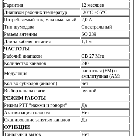
Гарантия
12 месяцев
Диапазон рабочих температур
-20"С +55"С
Потребляемый ток, максимальный
2,0 А
Тип шумодава
Спектральный
Разъем антенны
SO 239
Длина кабеля питания
1,1 м
ЧАСТОТЫ
Рабочий диапазон
CB 27 Мгц
Количество каналов
240
частотная (FM) и
Модуляция
амплитудная (AM)
Кол-во субкодов (аналог.)
нет
Выбор канала связи
ручной
РЕЖИМ РАБОТЫ
Режим PTT "нажми и говори"
Да
Активизация голосом
Нет
Сканирование занятых каналов
Да
ФУНКЦИИ
Тональный вызов
Нет