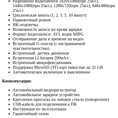
Разрешение видеозаписи 1920x1080(при 25к/с),
1440x1080(при 25к/с), 1280x720(при 25к/с), 848x480(при
25к/с)
Циклическая запись (1, 2, 3, 5, 10 минут)
Парковочный режим
ИК-подсветка
Возможность записи во время зарядки
Формат видеозаписи: AVI, кодек MJPG
Отображение даты и времени на видео
Встроенный G-сенсор (с настраиваемой
чувствительностью)
Встроенный датчик движения
Встроенная LI батарея 200мАч
Встроенный микрофон/динамик
Поддержка MicroSD (TF) карт емкостью до 32 GB
Автоматическое включение и выключение
Комплектация:
Автомобильный видеорегистратор
Автомобильное зарядное устройство
Крепление-присоска на лобовое стекло (поворотное)
USB-кабель для подключения к ПК
Инструкция по эксплуатации
Гарантийный талон