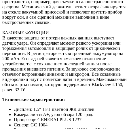
пространства, например, для съемки в салоне транспортного
средства. Механический держатель регистратора фиксируется
на стекле вакуумной присоской и позволяет крутить прибор
вокруг оси, а сам сцепной механизм выполнен в виде
быстросъемных салазок.
БАЗОВЫЕ ФУНКЦИИ
В качестве защиты от потери важных данных выступает
датчик удара. Он определяет момент резкого ускорения или
торможения автомобиля и защищает ролик от циклической
перезаписи. В регистраторе есть встроенный аккумулятор на
200 мАч. Его задачей является «мягкое» отключение
устройства, т.е. с сохранением последней записи после
пропадания внешнего питания. За звуковое сопровождение
отвечают встроенный динамик и микрофон. Все созданные
видеоролики идут с пометкой даты и времени. Максимальный
объем карты памяти, которую поддерживает Blackview L150,
равен 32 Гб.
Технические характеристики:
Дисплей: 1,5" TFT цветной ЖК-дисплей
Камера: линза А+, угол обзора 120 град.
Процессор: GENERALPLUS 1237
Сенсор: GC 1004