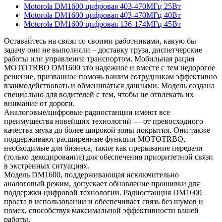
Motorola DM1600 цифровая 403-470МГц 25Вт
Motorola DM1600 цифровая 403-470МГц 40Вт
Motorola DM1600 цифровая 136-174МГц 45Вт
Оставайтесь на связи со своими работниками, какую бы
задачу они не выполняли – доставку груза, диспетчерские
работы или управление транспортом. Мобильная рация
MOTOTRBO DM1600 это надежное и вместе с тем недорогое
решение, призванное помочь вашим сотрудникам эффективно
взаимодействовать и обмениваться данными. Модель создана
специально для водителей с тем, чтобы не отвлекать их
внимание от дороги.
Аналоговые/цифровые радиостанции имеют все
преимущества новейших технологий — от превосходного
качества звука до более широкой зоны покрытия. Они также
поддерживают расширенные функции MOTOTRBO,
необходимые для бизнеса, такие как прерывание передачи
(только декодирование) для обеспечения приоритетной связи
в экстренных ситуациях.
Модель DM1600, поддерживающая исключительно
аналоговый режим, допускает обновление прошивки для
поддержки цифровой технологии. Радиостанция DM1600
проста в использовании и обеспечивает связь без шумов и
помех, способствуя максимальной эффективности вашей
работы.